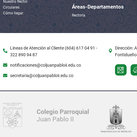
Nuestro Rector
Áreas-Departamentos
Circulares
Cómo llegar
Rectoría
Líneas de Atención al Cliente (604) 617 04 91 -
Dirección: 
322 890 94 87
Fontidueño.
notificaciones@coljuanpabloii.edu.co
secretaria@coljuanpabloii.edu.co