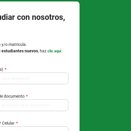
udiar con nosotros,
n y/o matrícula.
e estudiantes nuevos
, haz
.
clic aquí
(s)
de documento
/ Celular