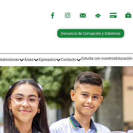
Denuncia de Corrupción y Sobornos
Estudia con nosotros
Educación
Admisiones
Áreas
Egresados
Contacto