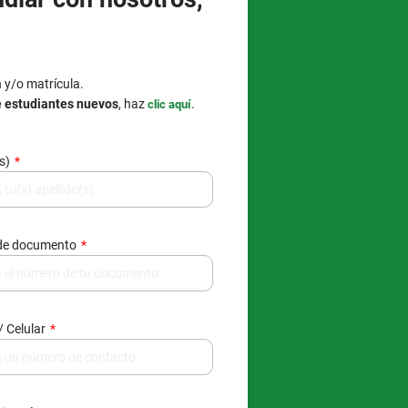
n y/o matrícula.
e estudiantes nuevos
, haz
.
clic aquí
(s)
de documento
/ Celular