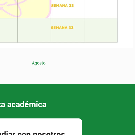
Agosto
ta académica​
udiar con nosotros,