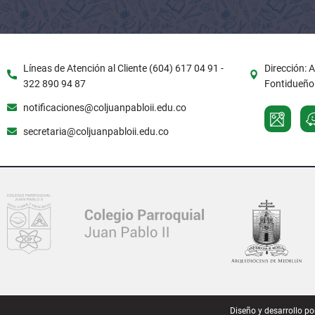
Líneas de Atención al Cliente (604) 617 04 91 -
Dirección: 
322 890 94 87
Fontidueño.
notificaciones@coljuanpabloii.edu.co
secretaria@coljuanpabloii.edu.co
Diseño y desarrollo po